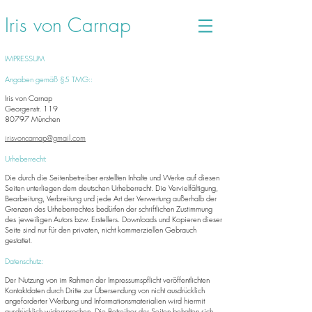
Iris von Carnap
IMPRESSUM
Angaben gemäß §5 TMG::
Iris von Carnap
Georgenstr. 119
80797 München
irisvoncarnap@gmail.com
Urheberrecht:
Die durch die Seitenbetreiber erstellten Inhalte und Werke auf diesen
Seiten unterliegen dem deutschen Urheberrecht. Die Vervielfältigung,
Bearbeitung, Verbreitung und jede Art der Verwertung außerhalb der
Grenzen des Urheberrechtes bedürfen der schriftlichen Zustimmung
des jeweiligen Autors bzw. Erstellers. Downloads und Kopieren dieser
Seite sind nur für den privaten, nicht kommerziellen Gebrauch
gestattet.
Datenschutz:
Der Nutzung von im Rahmen der Impressumspflicht veröffentlichten
Kontaktdaten durch Dritte zur Übersendung von nicht ausdrücklich
angeforderter Werbung und Informationsmaterialien wird hiermit
ausdrücklich widersprochen. Die Betreiber der Seiten behalten sich