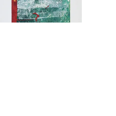
NOT ONLY FOR COOKING
(2008 - 2013)
Kleine abstrakte Collagen aus bemaltem Küchenkrepp-
Papier auf Holz oder Leinwand​
Galerie